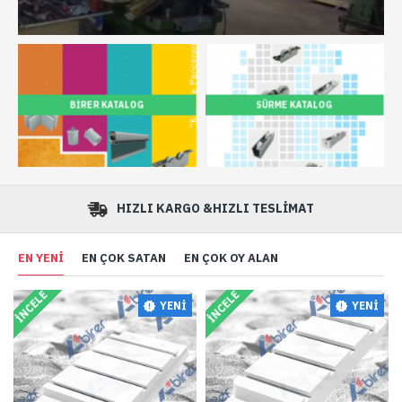
BIRER KATALOG
SÜRME KATALOG
HIZLI KARGO &HIZLI TESLİMAT
EN YENI
EN ÇOK SATAN
EN ÇOK OY ALAN
İNCELE
İNCELE
YENI
YENI