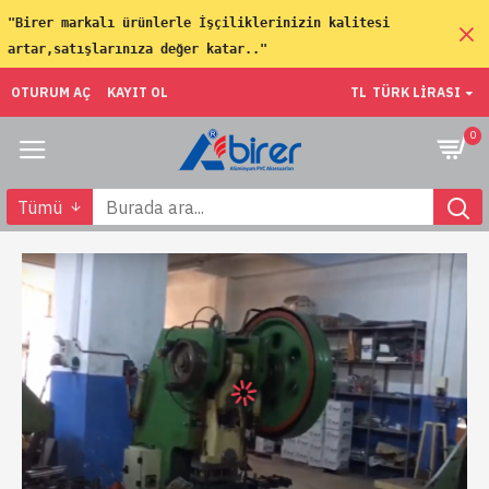
"Birer markalı ürünlerle İşçiliklerinizin kalitesi 
artar,satışlarınıza değer katar.."
OTURUM AÇ
KAYIT OL
TL
TÜRK LIRASI
0
Tümü