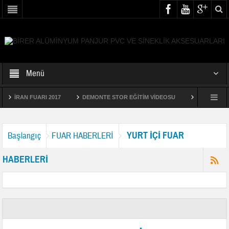
Menü
İRAN FUARI 2017
DEMONTE STOR EĞİTİM VİDEOSU
BİRER 2012 
YURT İÇİ FUAR
Başlangıç
FUAR HABERLERİ
HABERLERİ