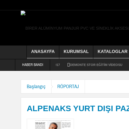
ANASAYFA
KURUMSAL
KATALOGLAR
HABER BANDI
 ÜRETİM
İRAN FUARI 2017
DEMONTE STOR EĞİTİM VİDEOSU
BİRE
Başlangıç
RÖPORTAJ
ALPENAKS YURT DIŞI PA