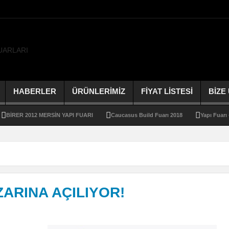
HABERLER
ÜRÜNLERİMİZ
FİYAT LİSTESİ
BİZE
R 2012 MERSİN YAPI FUARI
Caucasus Build Fuarı 2018
Yapı Fuarı – Turke
ZARINA AÇILIYOR!