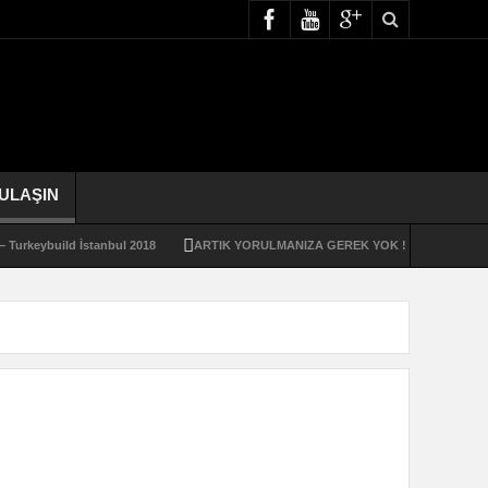
 ULAŞIN
ybuild İstanbul 2018
ARTIK YORULMANIZA GEREK YOK !!!
NEDEN SİNEK