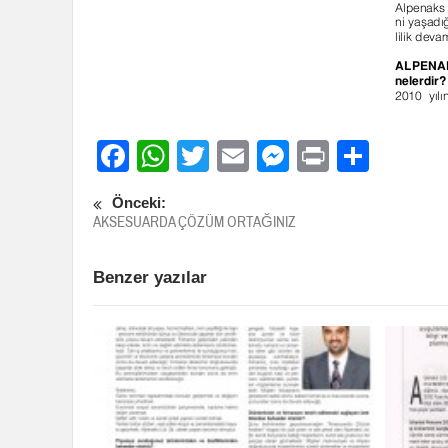
Facebook
WhatsApp
Twitter
Email
Messenge
Print
Shar
Önceki:
AKSESUARDA ÇÖZÜM ORTAĞINIZ
Benzer yazılar