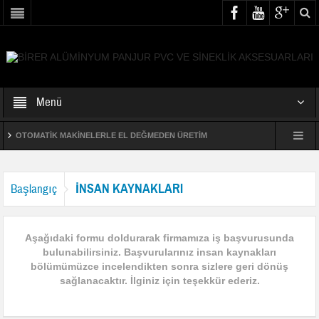
Menü
OTOMATİK MAKİNELERLE EL DEĞMEDEN ÜRETİM
İRAN FUARI 2017
DEMONTE STOR EĞİTİM VİDEOSU
İNSAN KAYNAKLARI
Başlangıç
BİRER 2012 MERSİN YAPI FUARI
Caucasus Build Fuarı 2018
Aşağıdaki formu doldurarak firmamıza iş başvurusunda
Yapı Fuarı – Turkeybuild İstanbul 2018
bulunabilirsiniz. Başvurularınız insan kaynakları
bölümümüzce incelendikten sonra sizlere geri dönüş
ARTIK YORULMANIZA GEREK YOK !!!
sağlanacaktır. İlginiz için teşekkür ederiz.
NEDEN SİNEKLİK SİSTEMLERİ