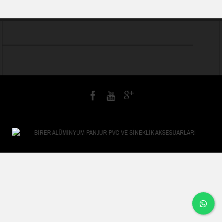
SİNEKLİK SİSTEMLERİNİN AVANTAJLARI
PVC HAKKINDA FAYDALI BİLGİLER